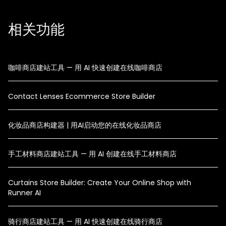
相关功能
咖啡商店建站工具 — 用 AI 快速创建在线咖啡商店
Contact Lenses Ecommerce Store Builder
化妆品商店构建器 | 用AI启动您的在线化妆品商店
手工材料商店建站工具 — 用 AI 创建在线手工材料商店
Curtains Store Builder: Create Your Online Shop with
Runner AI
骑行商店建站工具 — 用 AI 快速创建在线骑行商店