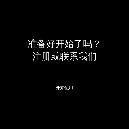
准备好开始了吗？
注册或联系我们
开始使用