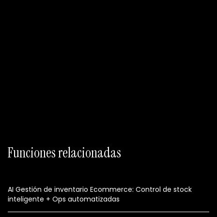
Empieza con Free
Rutas con inventario
Actualizaciones de excepción
Pedidos y devoluciones coordinados
Funciones relacionadas
AI Gestión de inventario Ecommerce: Control de stock
inteligente + Ops automatizadas