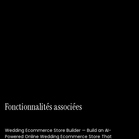
croissance composée, Runner AI vous offre le
workflow de création de boutique de filtres à eau
conçu pour les équipes e-commerce modernes.
Lancez maintenant, itérez automatiquement et
scalez avec une plateforme qui s'améliore
continuellement pendant que vous vous concentrez
sur les produits et les clients. En savoir plus sur notre
automatisation email e-commerce
.
Fonctionnalités associées
Wedding Ecommerce Store Builder — Build an AI-
Powered Online Wedding Ecommerce Store That