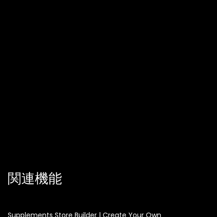
今日からサングラスストアビルダーで構築を始めましょう
スピード、柔軟性、複利的な成長が必要なら、Runner AI
が現代のEコマースチーム向けに構築されたサングラスス
トアビルダーワークフローを提供します。今すぐローンチ
し、自動的に改善を繰り返し、商品と顧客に集中しながら
進化し続けるプラットフォームでスケールしましょう。
関連機能
Supplements Store Builder | Create Your Own