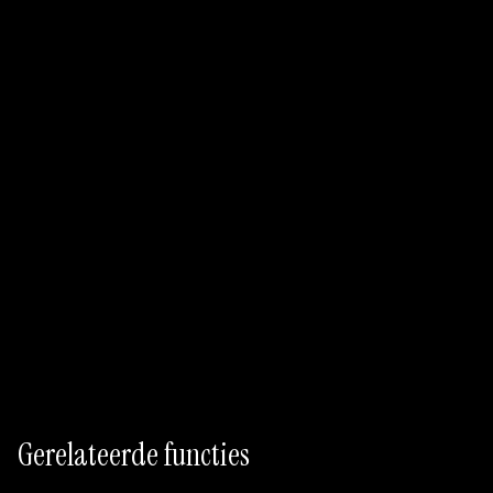
Bouw mijn store locator
Free-plan beschikbaar
Geen code nodig
Gerelateerde functies