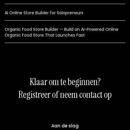
AI Online Store Builder for Solopreneurs
Organic Food Store Builder — Build an AI-Powered Online
Organic Food Store That Launches Fast
Klaar om te beginnen?
Registreer of neem contact op
Aan de slag