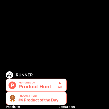
Produto
Recursos