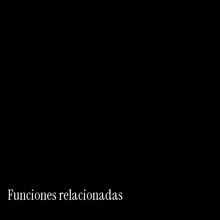
Empezar gratis
Mapa de fricción
Cola de tests generada por IA
Workflows CRO y analytics conectados
Funciones relacionadas