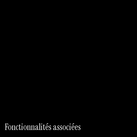
Commencer avec Free
Signaux live
Tests CRO
Discovery connectee
Fonctionnalités associées