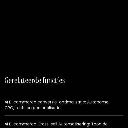
Gratis starten
Checkoutfrictiekaart
AI-testqueue
Verbonden CRO- en analytics-workflows
Gerelateerde functies
AI E-commerce conversie-optimalisatie: Autonome
CRO, tests en personalisatie
AI E-commerce Cross-sell Automatisering: Toon de