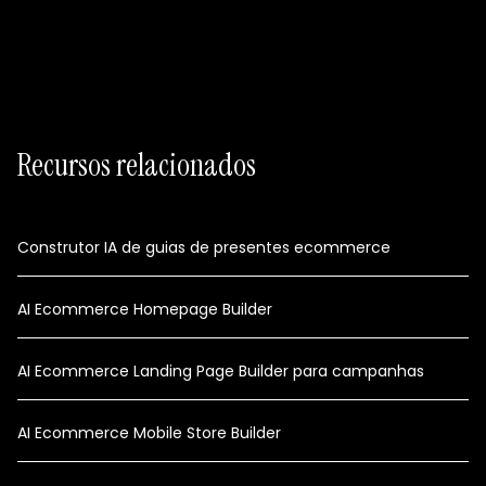
Recursos relacionados
Construtor IA de guias de presentes ecommerce
AI Ecommerce Homepage Builder
AI Ecommerce Landing Page Builder para campanhas
AI Ecommerce Mobile Store Builder