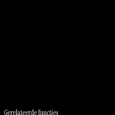
Begin met Free
Flow-activering op geschikte plannen
AI-native flows
Nul handmatige configuratie
Gerelateerde functies