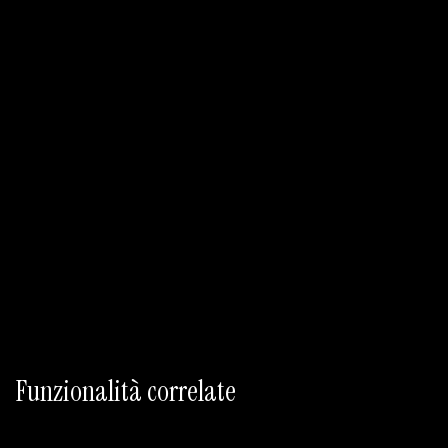
Inizia con Free
Inizia a creare con Free
Pubblica con Plus o superiore
Dati in tempo reale, esperimenti e flussi richiedono
Pro o Max
Funzionalità correlate